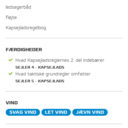
ledsagerbåd
fløjte
Kapsejladsregelbog
FÆRDIGHEDER
Hvad Kapsejladsreglernes 2. del indebærer
SEJLER 4 - KAPSEJLADS
Hvad taktiske grundregler omfatter
SEJLER 5 - KAPSEJLADS
VIND
SVAG VIND
LET VIND
JÆVN VIND