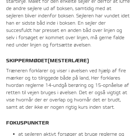
startlinje. Målet for den enkelte sejler er derfor at luffe
de andre sejlere ud af boksen, samtidig med at
sejleren bliver indenfor boksen. Sejleren har vundet idet
han er sidste båd inde i boksen. En sejler der
succesfuldt har presset en anden båd over linjen og
selv i forsøget er kommet over linjen, må gerne falde
ned under linjen og fortsætte øvelsen.
SKIPPERMØDET(MESTERLÆRE)
Træneren forklarer og viser i øvelsen ved hjælp af fire
mærker og to tilriggede både på land, Her forklares
hvordan reglerne 14-undgå berøring og 15-opnåelse af
retten til vejen bruges i øvelsen. Det er også vigtigt at
vise hvornår der er overlap og hvornår det er brudt,
samt at der ikke er nogen rigtig kurs inden start.
FOKUSPUNKTER
at sejleren aktivt forsøger at bruge reglerne og